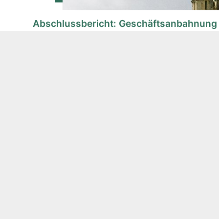
Abschlussbericht: Geschäftsanbahnung 
Marktchancen in Bulgarien: Erfolgreiche Delegat
Sofia Im Rahmen des Markterschließungsprogramms
Kontakt
Deutsch-Bulgarisches Form e.V.
Postfach 080529
10005 Berlin
info@deutsch-bulgarisches-forum.de