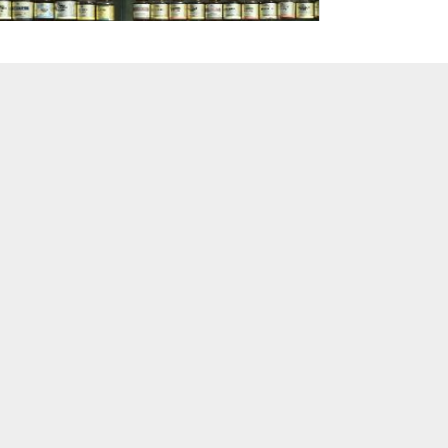
e/Gesundheitswirtschaft im Oktober 2025 nach
 (GTAI-Geschäftsstelle Markterschließung KM ...