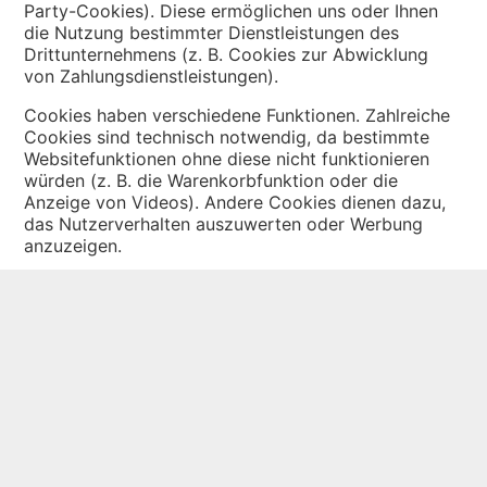
Party-Cookies). Diese ermöglichen uns oder Ihnen
die Nutzung bestimmter Dienstleistungen des
Drittunternehmens (z. B. Cookies zur Abwicklung
von Zahlungsdienstleistungen).
Cookies haben verschiedene Funktionen. Zahlreiche
Cookies sind technisch notwendig, da bestimmte
Websitefunktionen ohne diese nicht funktionieren
würden (z. B. die Warenkorbfunktion oder die
Anzeige von Videos). Andere Cookies dienen dazu,
das Nutzerverhalten auszuwerten oder Werbung
anzuzeigen.
Cookies, die zur Durchführung des elektronischen
Kommunikationsvorgangs (notwendige Cookies)
oder zur Bereitstellung bestimmter, von Ihnen
erwünschter Funktionen (funktionale Cookies, z. B.
für die Warenkorbfunktion) oder zur Optimierung der
Website (z. B. Cookies zur Messung des
Webpublikums) erforderlich sind, werden auf
Grundlage von Art. 6 Abs. 1 lit. f DSGVO gespeichert,
sofern keine andere Rechtsgrundlage angegeben
wird. Der Websitebetreiber hat ein berechtigtes